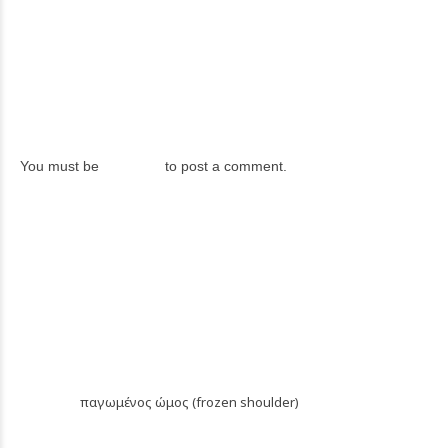
LEAVE A REPLY
You must be
logged in
to post a comment.
PREVIOUS
παγωμένος ώμος (frozen shoulder)