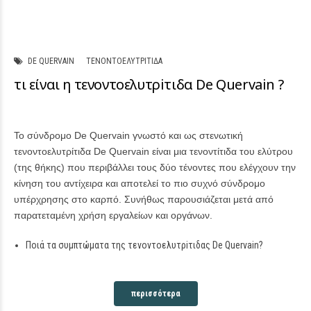
DE QUERVAIN
ΤΕΝΟΝΤΟΕΛΥΤΡΊΤΙΔΑ
τι είναι η τενοντοελυτρiτιδα De Quervain ?
11 ΑΠΡΙΛΊΟΥ 2023
Το σύνδρομο De Quervain γνωστό και ως στενωτική
τενοντοελυτρίτιδα De Quervain είναι μια τενοντίτιδα του ελύτρου
(της θήκης) που περιβάλλει τους δύο τένοντες που ελέγχουν την
κίνηση του αντίχειρα και αποτελεί το πιο συχνό σύνδρομο
υπέρχρησης στο καρπό. Συνήθως παρουσιάζεται μετά από
παρατεταμένη χρήση εργαλείων και οργάνων.
Ποιά τα συμπτώματα της τενοντοελυτρiτιδας De Quervain?
περισσότερα