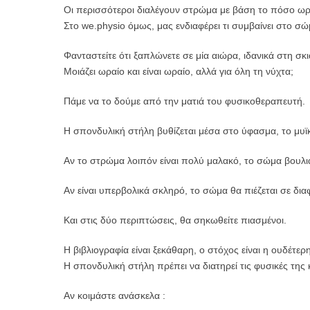
​Οι περισσότεροι διαλέγουν στρώμα με βάση το πόσο ω
Στο we.physio όμως, μας ενδιαφέρει τι συμβαίνει στο σ
​Φανταστείτε ότι ξαπλώνετε σε μία αιώρα, ιδανικά στη σκι
Μοιάζει ωραίο και είναι ωραίο, αλλά για όλη τη νύχτα;
Πάμε να το δούμε από την ματιά του φυσικοθεραπευτή.
Η σπονδυλική στήλη βυθίζεται μέσα στο ύφασμα, το μυϊ
Αν το στρώμα λοιπόν είναι πολύ μαλακό, το σώμα βουλι
Αν είναι υπερβολικά σκληρό, το σώμα θα πιέζεται σε δια
Και στις δύο περιπτώσεις, θα σηκωθείτε πιασμένοι.
​Η βιβλιογραφία είναι ξεκάθαρη, ο στόχος είναι η ουδέτε
Η σπονδυλική στήλη πρέπει να διατηρεί τις φυσικές της
​Αν κοιμάστε ανάσκελα :