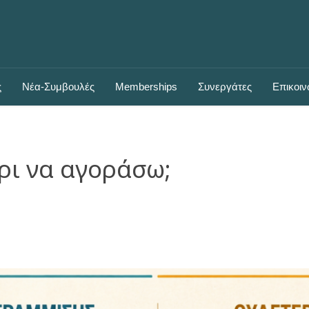
ς
Νέα-Συμβουλές
Μemberships
Συνεργάτες
Επικοιν
ρι να αγοράσω;