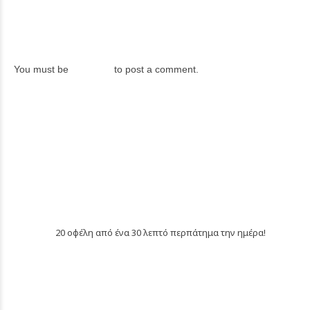
LEAVE A REPLY
You must be
logged in
to post a comment.
PREVIOUS
20 οφέλη από ένα 30 λεπτό περπάτημα την ημέρα!